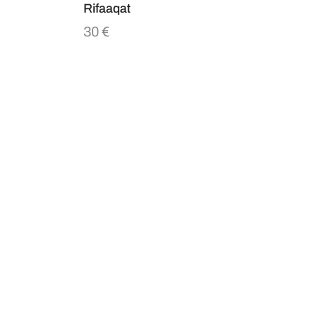
Rifaaqat
30
€