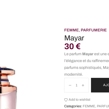
EIL
TOUS LES CATEGORIES
PROMO
CONTACTEZ-NOUS
FEMME
,
PARFUMERIE
Mayar
30
€
Le parfum
Mayar
est une e
l’élégance et du raffineme
parfums sophistiqués, Maya
modernité.
AJ
Add to wishlist
Categories:
FEMME
,
PARFU