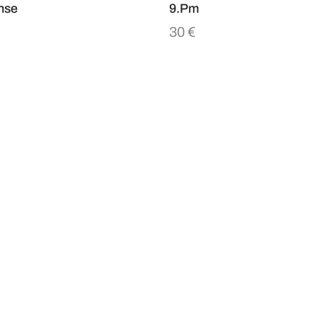
nse
9.pm
30
€