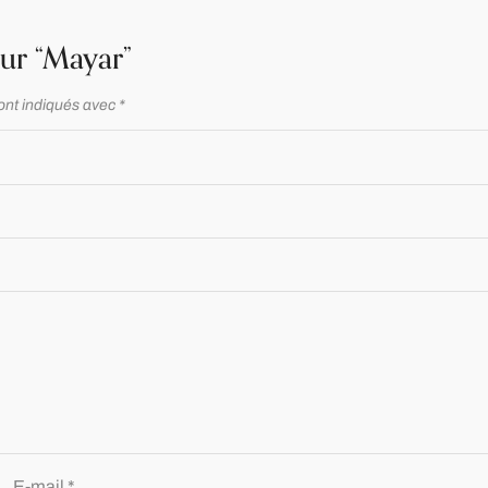
sur “Mayar”
ont indiqués avec
*
E-mail
*