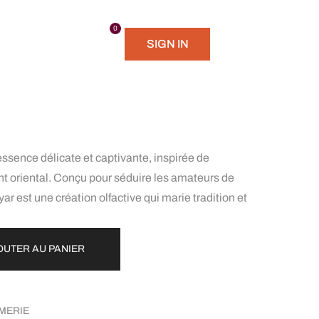
TIONS
0
SIGN IN
ssence délicate et captivante, inspirée de
nt oriental. Conçu pour séduire les amateurs de
r est une création olfactive qui marie tradition et
OUTER AU PANIER
MERIE