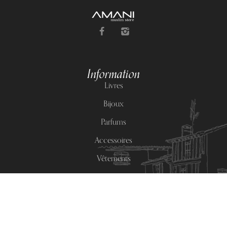
Information
Livres
Bijoux
Parfums
Accessoires
Vêtements
Contact Us
Phone Number:
+221 78 481 87 24
Email:
amani.boutique.sn@gmail.com