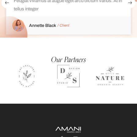
Feugiat vivamus at augue eget arcu dictum varius. At in
tellus integer
Annette Black
/ Client
Our Partners